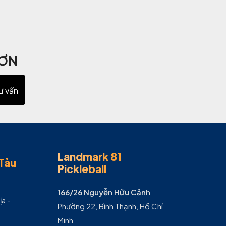
HƠN
ư vấn
Landmark 81
Tàu
Pickleball
166/26 Nguyễn Hữu Cảnh
ịa -
Phường 22, Bình Thạnh, Hồ Chí
Minh