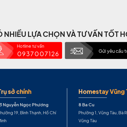
 NHIỀU LỰA CHỌN VÀ TƯ VẤN TỐT 
Hotline tư vấn
Gửi yêu cầu t
0937007126
Trụ sở chính
Homestay Vũng 
13 Nguyễn Ngọc Phương
8 Ba Cu
hường 19, Bình Thạnh, Hồ Chí
Phường 1, Vũng Tàu, Bà R
inh
Vũng Tàu