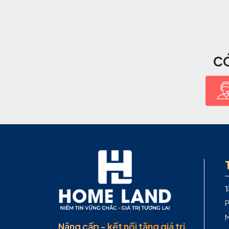
CÓ
P
M
Nâng cấp - kết nối tăng giá trị